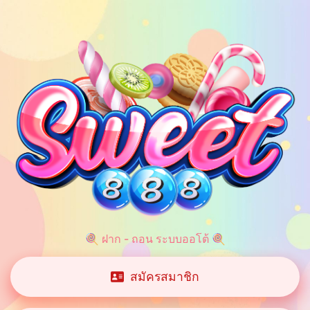
🍭 ฝาก - ถอน ระบบออโต้ 🍭
สมัครสมาชิก