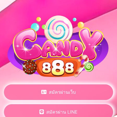
สมัครผ่านเว็บ
สมัครผ่าน LINE